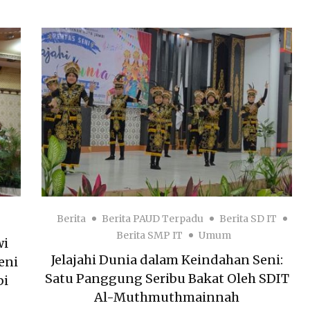
Berita
Berita PAUD Terpadu
Berita SD IT
Berita SMP IT
Umum
wi
Jelajahi Dunia dalam Keindahan Seni:
eni
Satu Panggung Seribu Bakat Oleh SDIT
bi
Al-Muthmuthmainnah