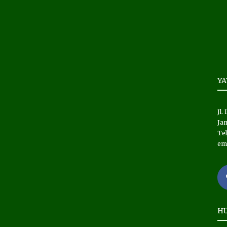
Y
Jl.
Jam
Tel
em
HU