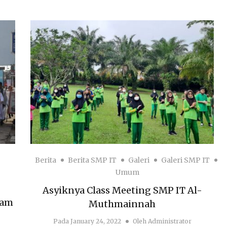
Berita
Berita SMP IT
Galeri
Galeri SMP IT
Umum
Asyiknya Class Meeting SMP IT Al-
lam
Muthmainnah
Pada
January 24, 2022
Oleh
Administrator