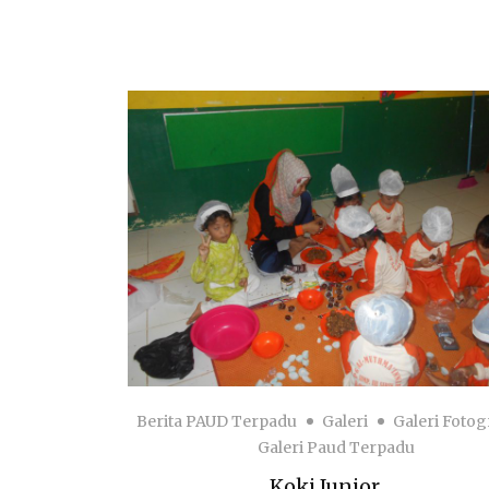
Berita PAUD Terpadu
Galeri
Galeri Fotog
Galeri Paud Terpadu
Koki Junior