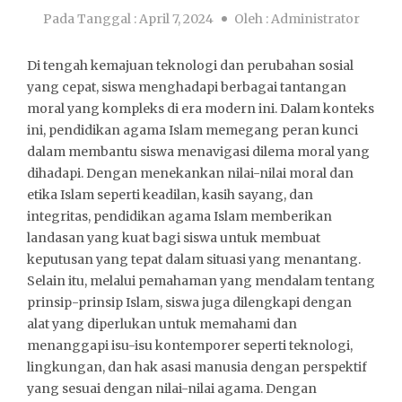
Pada Tanggal :
April 7, 2024
Oleh :
Administrator
Di tengah kemajuan teknologi dan perubahan sosial
yang cepat, siswa menghadapi berbagai tantangan
moral yang kompleks di era modern ini. Dalam konteks
ini, pendidikan agama Islam memegang peran kunci
dalam membantu siswa menavigasi dilema moral yang
dihadapi. Dengan menekankan nilai-nilai moral dan
etika Islam seperti keadilan, kasih sayang, dan
integritas, pendidikan agama Islam memberikan
landasan yang kuat bagi siswa untuk membuat
keputusan yang tepat dalam situasi yang menantang.
Selain itu, melalui pemahaman yang mendalam tentang
prinsip-prinsip Islam, siswa juga dilengkapi dengan
alat yang diperlukan untuk memahami dan
menanggapi isu-isu kontemporer seperti teknologi,
lingkungan, dan hak asasi manusia dengan perspektif
yang sesuai dengan nilai-nilai agama. Dengan