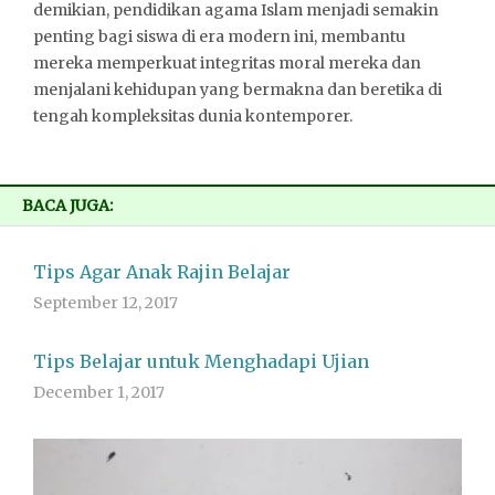
demikian, pendidikan agama Islam menjadi semakin
penting bagi siswa di era modern ini, membantu
mereka memperkuat integritas moral mereka dan
menjalani kehidupan yang bermakna dan beretika di
tengah kompleksitas dunia kontemporer.
BACA JUGA:
Tips Agar Anak Rajin Belajar
September 12, 2017
Tips Belajar untuk Menghadapi Ujian
December 1, 2017