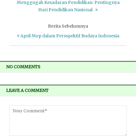
Menggugah Kesadaran Pendidikan: Pentingnya
Hari Pendidikan Nasional
Berita Sebelumnya
April Mop dalam Persspektif Budaya Indonesia
NO COMMENTS
LEAVE A COMMENT