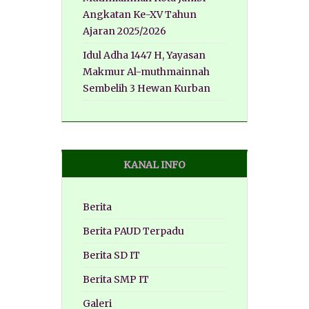
Angkatan Ke-XV Tahun
Ajaran 2025/2026
Idul Adha 1447 H, Yayasan
Makmur Al-muthmainnah
Sembelih 3 Hewan Kurban
KANAL INFO
Berita
Berita PAUD Terpadu
Berita SD IT
Berita SMP IT
Galeri