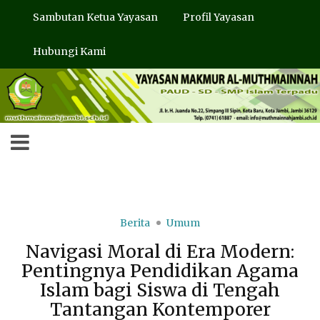
Sambutan Ketua Yayasan
Profil Yayasan
Hubungi Kami
Berita
Umum
Navigasi Moral di Era Modern:
Pentingnya Pendidikan Agama
Islam bagi Siswa di Tengah
Tantangan Kontemporer