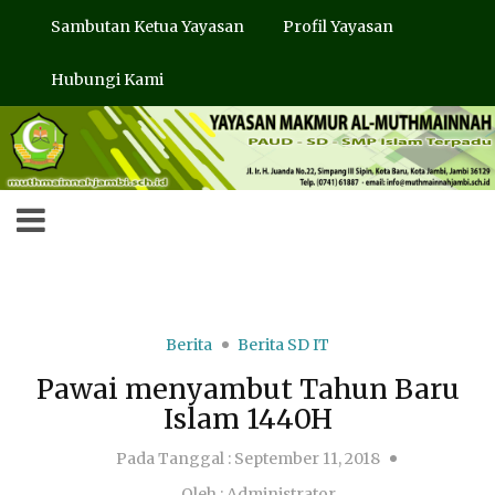
Sambutan Ketua Yayasan
Profil Yayasan
Hubungi Kami
Berita
Berita SD IT
Pawai menyambut Tahun Baru
Islam 1440H
Pada Tanggal :
September 11, 2018
Oleh :
Administrator