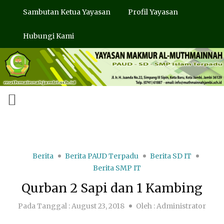
Sambutan Ketua Yayasan
Profil Yayasan
Hubungi Kami
Berita
Berita PAUD Terpadu
Berita SD IT
Berita SMP IT
Qurban 2 Sapi dan 1 Kambing
Pada Tanggal :
August 23, 2018
Oleh :
Administrator