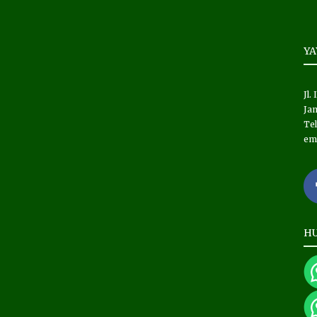
Y
Jl.
Jam
Tel
em
HU