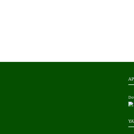
AP
Do
Y