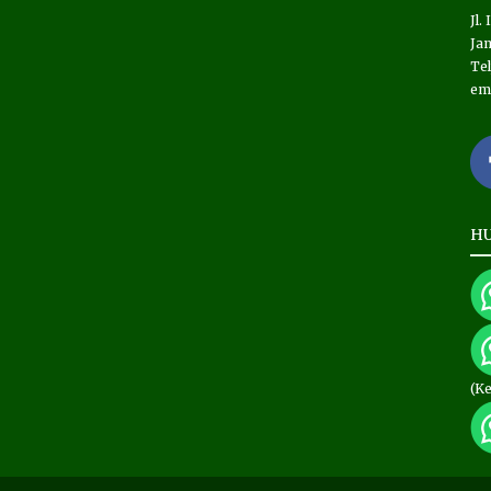
Jl.
Jam
Tel
em
HU
(K