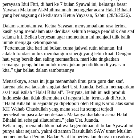
perayaan Idul Fitri, di hari ke 7 bulan Syawal ini, keluarga besar
Yayasan Makmur Al-Muthmainnah menggelar acara Halal Bihalal
yang berlangsung di kediaman Ketua Yayasan, Sabtu (28/3/2026).
​Dalam sambutannya, Ketua Yayasan menyampaikan rasa terima
kasih yang mendalam atas dedikasi seluruh tenaga pendidik dan staf
selama ini. Beliau berpesan agar momentum ini menjadi titik balik
untuk menjaga kekompakan.
​”Pertemuan kita hari ini bukan cuma jadwal rutin tahunan. Ini
adalah fondasi untuk membangun sinergi yang lebih kuat. Dengan
hati yang bersih dan saling memaafkan, mari kita tingkatkan
semangat pengabdian untuk memajukan pendidikan di yayasan
kita,” ujar beliau dalam sambutannya
​Menariknya, acara ini juga menambah ilmu para guru dan staf,
karena adanya tausiah singkat dari Ust. Juanda. Beliau memaparkan
asal-usul istilah “Halal Bihalal”. Ternyata, istilah ini asli produk
Indonesia dan tidak ditemukan di negara lain, termasuk di Arab.
​”Halal Bihalal ini sejarahnya dipelopori oleh Bung Karno atas saran
KH Wahab Chasbullah yang mana saat itu sempat terjadi
perselisihan pasca-kemerdekaan. Makanya diadakan acara Halal
Bihalal ini sebagai silaturahmi,” jelas Ust. Juanda.
​Beliau juga menambahkan bahwa kegembiraan di bulan Syawal ini
punya akar sejarah, yakni di zaman Rasulullah SAW umat Muslim
memenangkan Perang Badar. Saat itu bertepatan dengan masuknya