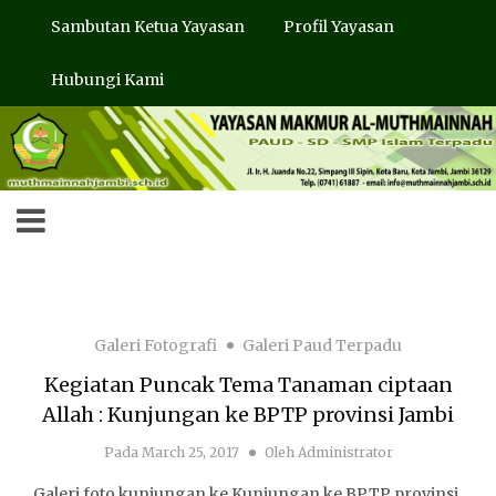
Sambutan Ketua Yayasan
Profil Yayasan
Hubungi Kami
Galeri Fotografi
Galeri Paud Terpadu
Kegiatan Puncak Tema Tanaman ciptaan
Allah : Kunjungan ke BPTP provinsi Jambi
Pada
March 25, 2017
Oleh
Administrator
Galeri foto kunjungan ke Kunjungan ke BPTP provinsi